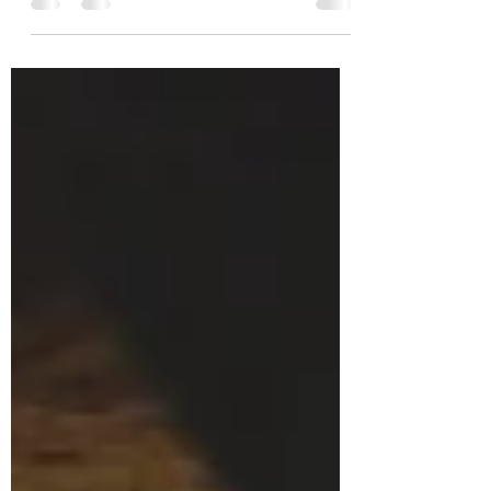
largo de su vida. En algunos casos son
episodios puntuales,...