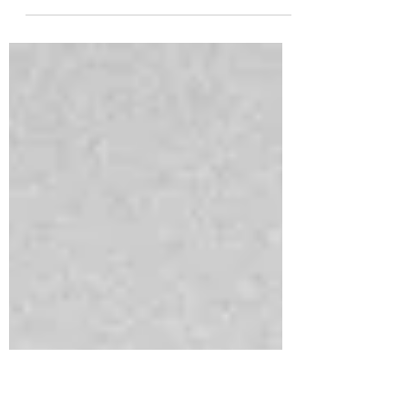
tiene fijación por la productividad, la
eficiencia, la eficacia y poco se habla del
descanso