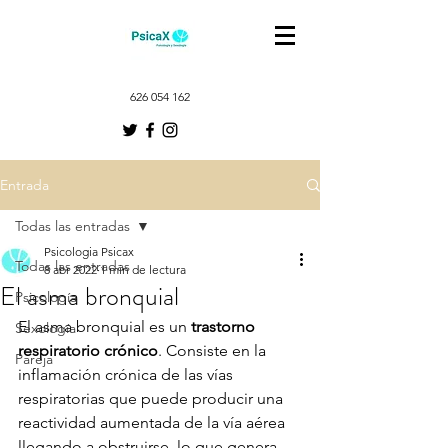
626 054 162
Entrada
Todas las entradas
Psicologia Psicax
Todas las entradas
8 abr 2022
1 min de lectura
El asma bronquial
Psicología
El asma bronquial es un 
trastorno 
Sexología
respiratorio crónico
. Consiste en la 
Pareja
inflamación crónica de las vías 
respiratorias que puede producir una 
reactividad aumentada de la vía aérea 
llegando a obstruirse, lo que genera 