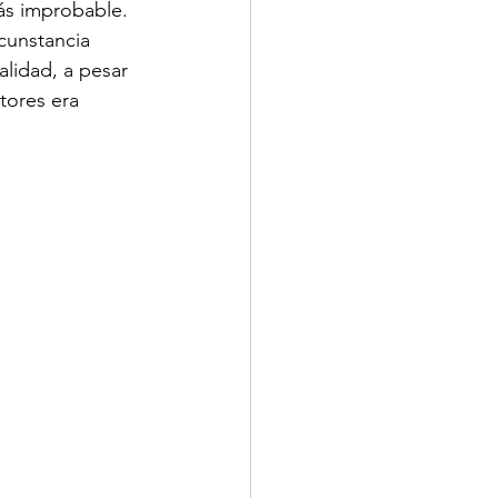
ás improbable. 
cunstancia 
lidad, a pesar 
tores era 