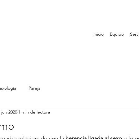
Inicio
Equipo
Serv
exología
Pareja
 jun 2020
1 min de lectura
smo
cuadro relacionado con la 
herencia ligada al sexo
 o lo q