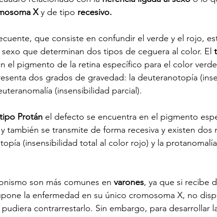
omosoma X 
y de tipo 
recesivo.
ecuente, que consiste en confundir el verde y el rojo, e
 sexo que determinan dos tipos de ceguera al color. El 
 el pigmento de la retina específico para el color verde
resenta dos grados de gravedad: la deuteranotopía (insen
euteranomalía (insensibilidad parcial).
tipo Protán
 el defecto se encuentra en el pigmento espe
o y también se transmite de forma recesiva y existen dos 
opía (insensibilidad total al color rojo) y la protanomalía
tonismo son más comunes en 
varones
, ya que si recibe 
supone la enfermedad en su único cromosoma X, no disp
pudiera contrarrestarlo. Sin embargo, para desarrollar 