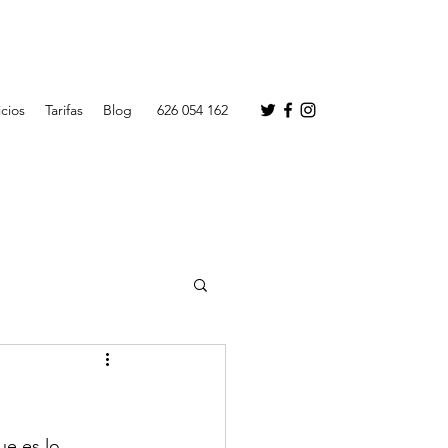
icios
Tarifas
Blog
626 054 162
ue es lo 