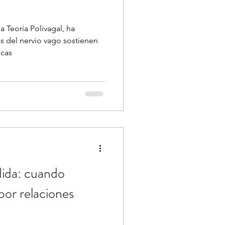
a Teoría Polivagal, ha
s del nervio vago sostienen
icas
dida: cuando
por relaciones