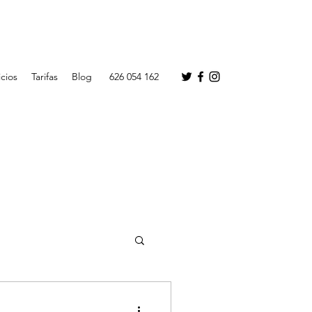
icios
Tarifas
Blog
626 054 162