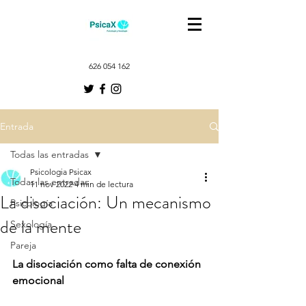
626 054 162
Entrada
Todas las entradas
Psicologia Psicax
Todas las entradas
11 nov 2022
4 min de lectura
La disociación: Un mecanismo
Psicología
de la mente
Sexología
Pareja
La disociación como falta de conexión 
emocional