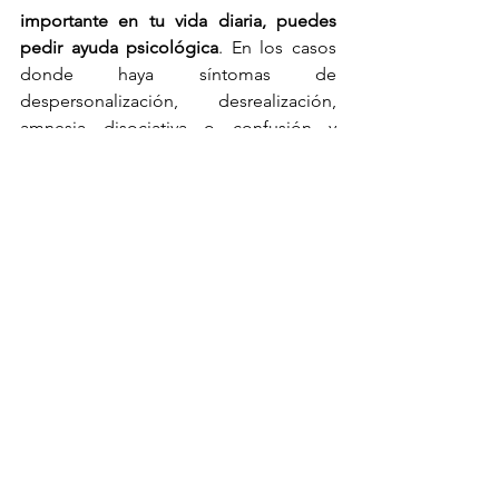
importante en tu vida diaria, puedes 
pedir ayuda psicológica
. En los casos 
donde haya síntomas de 
despersonalización, desrealización, 
amnesia disociativa o confusión y 
alteración de la identidad, será 
necesario 
un tratamiento psicológico 
que facilite el integrar de nuevo las 
diferentes partes que han quedado 
separadas/disociadas.
 Para este, se 
necesita un abordaje terapéutico en el 
que se aprenda a regular mejor las 
emociones, incorporando estrategias 
de 
relajación
cuando sintamos que 
podemos desbordarnos. Normalmente
los profesionales de la salud mental 
pautan un tratamiento totalmente 
personalizado, en el que se aborda el 